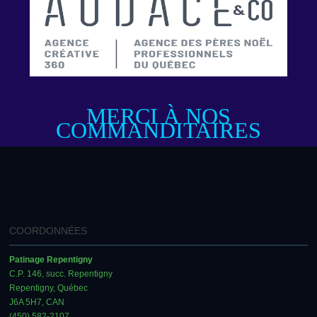
MERCI À NOS
COMMANDITAIRES
COORDONNÉES
Patinage Repentigny
C.P. 146, succ. Repentigny
Repentigny, Québec
J6A 5H7, CAN
(450) 582-2107